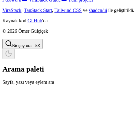
ViraStack
,
TanStack Start
,
Tailwind CSS
ve
shadcn/ui
ile geliştirildi.
Kaynak kod
GitHub
'da.
© 2026 Ömer Gülçiçek
Bir şey ara...
⌘
K
Arama paleti
Sayfa, yazı veya eylem ara