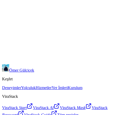
├──
 stores
├──
 types
└──
 .middleware
ViraStack Next.js Boilerplate
Ömer Gülçiçek
Keşfet
Deneyimler
Yolculuk
Hizmetler
Yer İmleri
Kurulum
ViraStack
ViraStack
Start
ViraStack
AI
ViraStack
Mask
ViraStack
Password
ViraStack
Guide
Tüm projeler