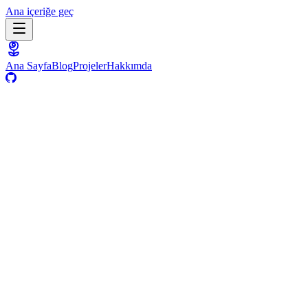
Ana içeriğe geç
Ana Sayfa
Blog
Projeler
Hakkımda
13 Ağustos 2025
·
Teknik
·
2
dk
·
Medium
Medium'da oku
Yapay Zekâ
Paylaş